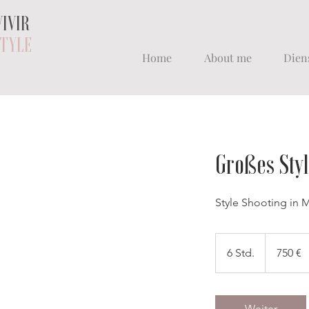
VIVIR
TYLE
Home
About me
Dien
Großes Styl
Style Shooting in 
750
Euro
6 Std.
6
750 €
S
t
d
Weiter