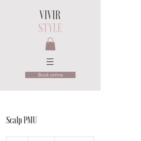
VIVIR
STYLE
Book online
Scalp PMU
ab