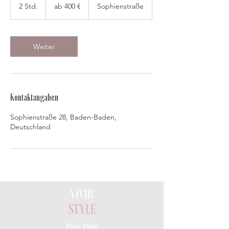
400
2 Std.
2
ab 400 €
Sophienstraße
€
S
t
d
.
Weiter
Kontaktangaben
Sophienstraße 28, Baden-Baden,
Deutschland
VIVIR
STYLE
Vivir Style